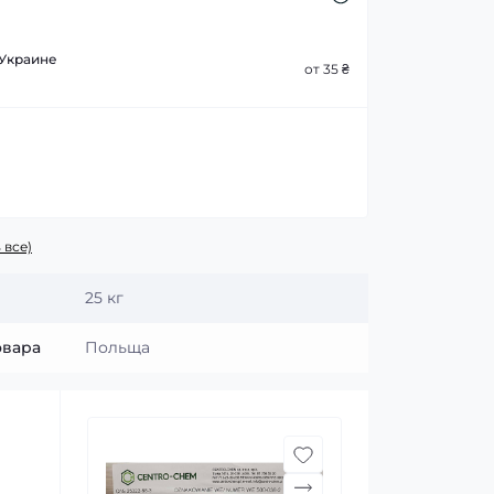
 Украине
от 35 ₴
 все)
25 кг
овара
Польща