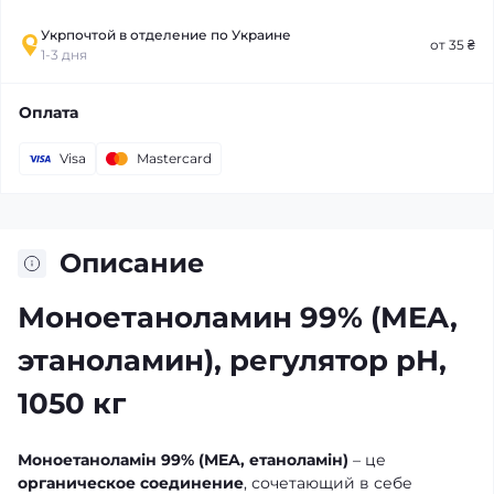
Укрпочтой в отделение по Украине
от 35 ₴
1-3 дня
Оплата
Visa
Mastercard
Описание
Моноетаноламин 99% (MEA,
этаноламин), регулятор pH,
1050 кг
Моноетаноламін 99% (MEA, етаноламін)
– це
органическое соединение
, сочетающий в себе