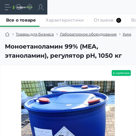
Все о товаре
Характеристики
Отзывов
В
0
Товары для бизнеса
Лабораторное оборудование
Химиче
Моноетаноламин 99% (MEA,
этаноламин), регулятор pH, 1050 кг
в наличии