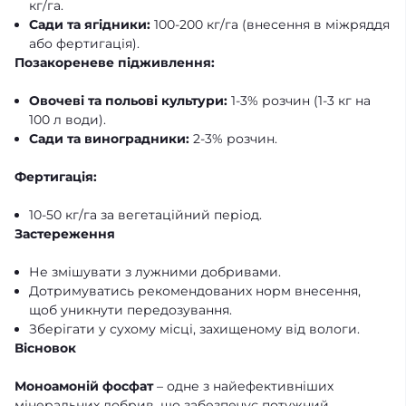
кг/га.
Сади та ягідники:
100-200 кг/га (внесення в міжряддя
або фертигація).
Позакореневе підживлення:
Овочеві та польові культури:
1-3% розчин (1-3 кг на
100 л води).
Сади та виноградники:
2-3% розчин.
Фертигація:
10-50 кг/га за вегетаційний період.
Застереження
Не змішувати з лужними добривами.
Дотримуватись рекомендованих норм внесення,
щоб уникнути передозування.
Зберігати у сухому місці, захищеному від вологи.
Вісновок
Моноамоній фосфат
– одне з найефективніших
мінеральних добрив, що забезпечує потужний