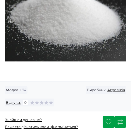
Модель:
74
Виробник:
АгроМрія
Відгуки:
0
Знайшли дешевше?
Бажаєте дізнатись коли ціна зміниться?