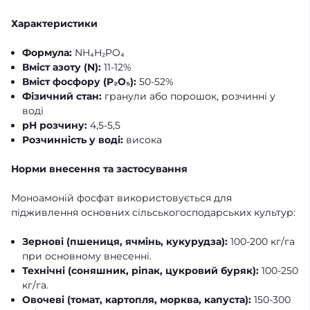
Характеристики
Формула:
NH₄H₂PO₄
Вміст азоту (N):
11-12%
Вміст фосфору (P₂O₅):
50-52%
Фізичний стан:
гранули або порошок, розчинні у
воді
pH розчину:
4,5-5,5
Розчинність у воді:
висока
Норми внесення та застосування
Моноамоній фосфат використовується для
підживлення основних сільськогосподарських культур:
Зернові (пшениця, ячмінь, кукурудза):
100-200 кг/га
при основному внесенні.
Технічні (соняшник, ріпак, цукровий буряк):
100-250
кг/га.
Овочеві (томат, картопля, морква, капуста):
150-300