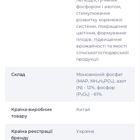
легкодоступними
фосфором і азотом,
стимулювання
розвитку кореневої
системи, покращення
цвітіння, формування
плодів, підвищення
врожайності та якості
сільськогосподарської
продукції.
Склад
Моноамоній фосфат
(MAP, NH₄H₂PO₄), азот
(N) - 12%, фосфор
(P₂O₅) - 61%.
Країна-виробник
Китай
товару
Країна реєстрації
Україна
бренду