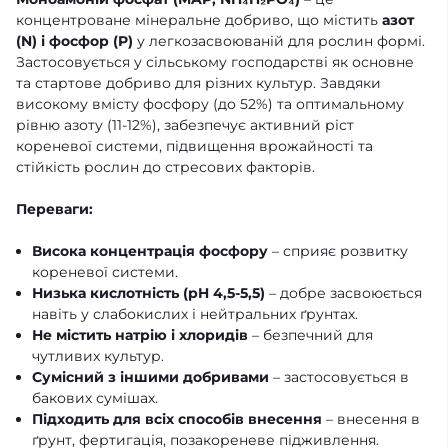
концентроване мінеральне добриво, що містить
азот
(N) і фосфор (P)
у легкозасвоюваній для рослин формі.
Застосовується у сільському господарстві як основне
та стартове добриво для різних культур. Завдяки
високому вмісту фосфору (до 52%) та оптимальному
рівню азоту (11-12%), забезпечує активний ріст
кореневої системи, підвищення врожайності та
стійкість рослин до стресових факторів.
Переваги:
Висока концентрація фосфору
– сприяє розвитку
кореневої системи.
Низька кислотність (pH 4,5-5,5)
– добре засвоюється
навіть у слабокислих і нейтральних ґрунтах.
Не містить натрію і хлоридів
– безпечний для
чутливих культур.
Сумісний з іншими добривами
– застосовується в
бакових сумішах.
Підходить для всіх способів внесення
– внесення в
ґрунт, фертигація, позакореневе підживлення.