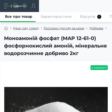
Все про товар
Характеристики
Відгуків
П
0
Дача, сад, город
Рослини і догляд за ними
Добрива
Мі
Моноамоній фосфат (MAP 12-61-0)
фосфорнокислий амоній, мінеральне
водорозчинне добриво 2кг
в наявності