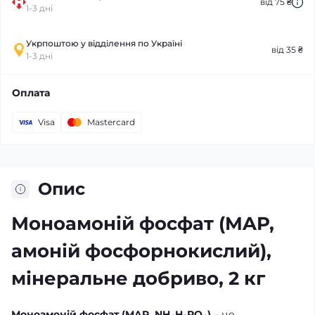
від 75 ₴
1-3 дні
Укрпоштою у відділення по Україні
від 35 ₴
1-3 дні
Оплата
Visa
Mastercard
Опис
Моноамоній фосфат (MAP,
амоній фосфорнокислий),
мінеральне добриво, 2 кг
Моноамоній фосфат (MAP, NH₄H₂PO₄)
– це