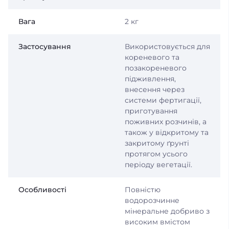
Вага
2 кг
Застосування
Використовується для
кореневого та
позакореневого
підживлення,
внесення через
системи фертигації,
приготування
поживних розчинів, а
також у відкритому та
закритому ґрунті
протягом усього
періоду вегетації.
Особливості
Повністю
водорозчинне
мінеральне добриво з
високим вмістом