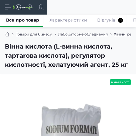
Все про товар
Характеристики
Відгуків
П
0
Товари для бізнесу
Лабораторне обладнання
Хімічні реа
Вінна кислота (L-винна кислота,
тартarова кислота), регулятор
кислотності, хелатуючий агент, 25 кг
в наявності