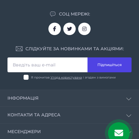
СОЦ МЕРЕЖІ:
СЛІДКУЙТЕ ЗА НОВИНКАМИ ТА АКЦІЯМИ:
Підпишіться
Я прочитав
Угода користувача
і згоден з вимогами
ІНФОРМАЦІЯ
Угода користувача
КОНТАКТИ ТА АДРЕСА
Політика конфіденційності
Умови повернення та обміну товарів
вул. Батумська, буд.11, Дніпро, 49074
МЕСЕНДЖЕРИ
Доставка та оплата
aridonagro@gmail.com