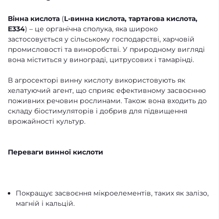
Вінна кислота
(
L-винна кислота, тартarова кислота,
E334
) – це органічна сполука, яка широко
застосовується у сільському господарстві, харчовій
промисловості та виноробстві. У природному вигляді
вона міститься у винограді, цитрусових і тамарінді.
В агросекторі винну кислоту використовують як
хелатуючий агент, що сприяє ефективному засвоєнню
поживних речовин рослинами. Також вона входить до
складу біостимуляторів і добрив для підвищення
врожайності культур.
Переваги винної кислоти
Покращує засвоєння мікроелементів, таких як залізо,
магній і кальцій.