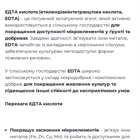
ЕДТА кислота (етилендіамінтетраоцтова кислота,
EDTA)
– це потужний хелатуючий агент, який активно
використовується в сільському господарстві
для
покращення доступності мікроелементів у ґрунті та
добривах
. Завдяки здатності зв’язувати іони металів,
EDTA
запобігає їх випаданню в нерозчинні сполуки,
забезпечуючи культурам легкодоступні форми
поживних речовин.
У сільському господарстві
EDTA
широко
застосовується у складі мікродобрив і комплексних
добрив
для покращення живлення культур та
підвищення їхньої стійкості до несприятливих умов
.
Переваги ЕДТА кислоти
Покращує засвоєння мікроелементів
– зв’язує іони
металів (Fe, Zn, Cu, Mn) та робить їх доступними для