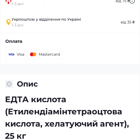
від 75 ₴
1-3 дні
Укрпоштою у відділення по Україні
від 35 ₴
1-3 дні
Оплата
Visa
Mastercard
Опис
ЕДТА кислота
(Етилендіамінтетраоцтова
кислота, хелатуючий агент),
25 кг