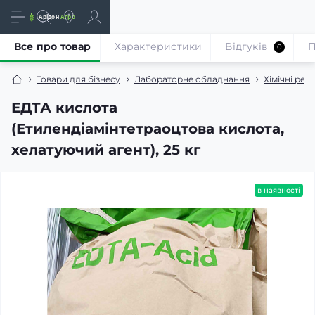
Все про товар
Характеристики
Відгуків
П
0
Товари для бізнесу
Лабораторне обладнання
Хімічні реа
ЕДТА кислота
(Етилендіамінтетраоцтова кислота,
хелатуючий агент), 25 кг
в наявності