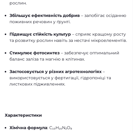
рослин.
Збільшує ефективність добрив
– запобігає осіданню
поживних речовин у ґрунті.
Підвищує стійкість культур
– сприяє кращому росту
та розвитку рослин навіть за нестачі мікроелементів.
Стимулює фотосинтез
– забезпечує оптимальний
баланс заліза та магнію в клітинах.
Застосовується у різних агротехнологіях
–
використовується у фертигації, гідропоніці та
листкових підживленнях.
Характеристики
Хімічна формула
: C₁₀H₁₆N₂O₈