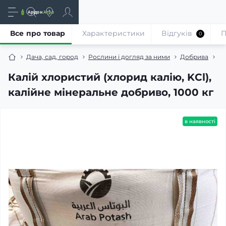
Все про товар
Характеристики
Відгуків
П
0
Дача, сад, город
Рослини і догляд за ними
Добрива
Мі
Калій хлористий (хлорид калію, KCl),
калійне мінеральне добриво, 1000 кг
в наявності