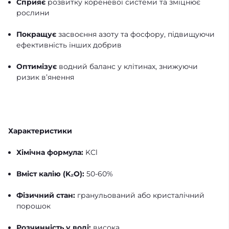
Сприяє
розвитку кореневої системи та зміцнює
рослини
Покращує
засвоєння азоту та фосфору, підвищуючи
ефективність інших добрив
Оптимізує
водний баланс у клітинах, знижуючи
ризик в’янення
Характеристики
Хімічна формула:
KCl
Вміст калію (K₂O):
50-60%
Фізичний стан:
гранульований або кристалічний
порошок
Розчинність у воді:
висока