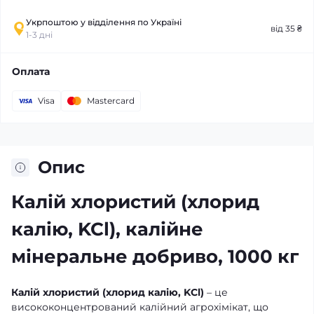
Укрпоштою у відділення по Україні
від 35 ₴
1-3 дні
Оплата
Visa
Mastercard
Опис
Калій хлористий (хлорид
калію, KCl), калійне
мінеральне добриво, 1000 кг
Калій хлористий (хлорид калію, KCl)
– це
висококонцентрований калійний агрохімікат, що