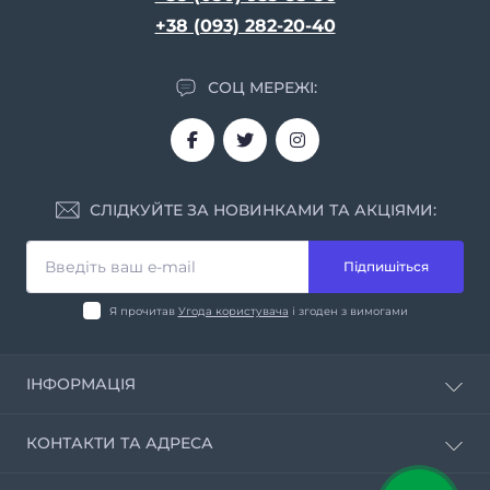
+38 (093) 282-20-40
СОЦ МЕРЕЖІ:
СЛІДКУЙТЕ ЗА НОВИНКАМИ ТА АКЦІЯМИ:
Підпишіться
Я прочитав
Угода користувача
і згоден з вимогами
ІНФОРМАЦІЯ
Угода користувача
КОНТАКТИ ТА АДРЕСА
Політика конфіденційності
Умови повернення та обміну товарів
вул. Батумська, буд.11, Дніпро, 49074