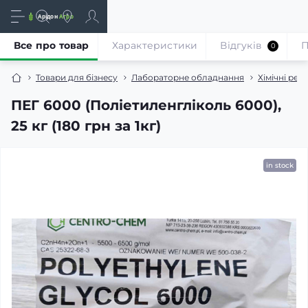
Все про товар
Характеристики
Відгуків
П
0
Товари для бізнесу
Лабораторне обладнання
Хімічні реа
ПЕГ 6000 (Поліетиленгліколь 6000),
25 кг (180 грн за 1кг)
in stock