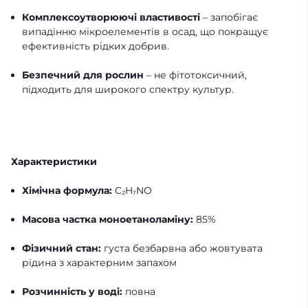
Комплексоутворюючі властивості
– запобігає
випадінню мікроелементів в осад, що покращує
ефективність рідких добрив.
Безпечний для рослин
– не фітотоксичний,
підходить для широкого спектру культур.
Характеристики
Хімічна формула:
C₂H₇NO
Масова частка моноетаноламіну:
85%
Фізичний стан:
густа безбарвна або жовтувата
рідина з характерним запахом
Розчинність у воді:
повна