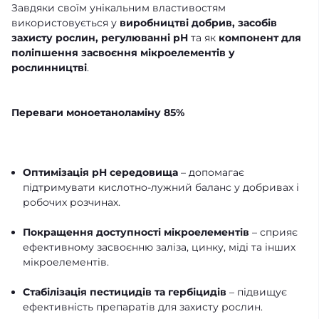
Завдяки своїм унікальним властивостям
використовується у
виробництві добрив, засобів
захисту рослин, регулюванні pH
та як
компонент для
поліпшення засвоєння мікроелементів у
рослинництві
.
Переваги моноетаноламіну 85%
Оптимізація pH середовища
– допомагає
підтримувати кислотно-лужний баланс у добривах і
робочих розчинах.
Покращення доступності мікроелементів
– сприяє
ефективному засвоєнню заліза, цинку, міді та інших
мікроелементів.
Стабілізація пестицидів та гербіцидів
– підвищує
ефективність препаратів для захисту рослин.