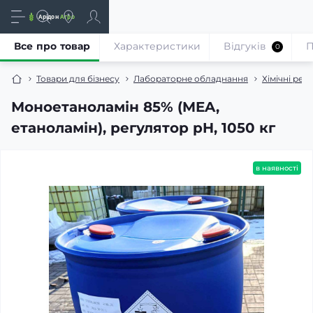
Все про товар
Характеристики
Відгуків
П
0
Товари для бізнесу
Лабораторне обладнання
Хімічні реа
Моноетаноламін 85% (MEA,
етаноламін), регулятор pH, 1050 кг
в наявності