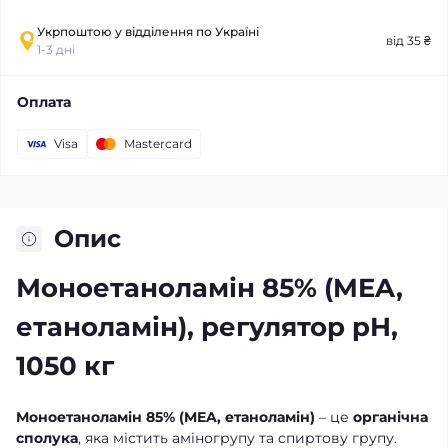
Укрпоштою у відділення по Україні
від 35 ₴
1-3 дні
Оплата
Visa
Mastercard
Опис
Моноетаноламін 85% (MEA,
етаноламін), регулятор pH,
1050 кг
Моноетаноламін 85% (MEA, етаноламін)
– це
органічна
сполука
, яка містить аміногрупу та спиртову групу.