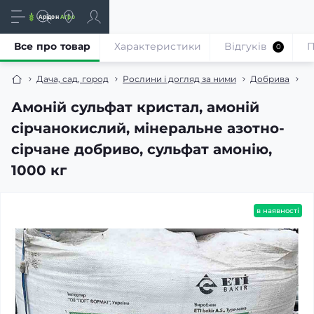
Все про товар
Характеристики
Відгуків
П
0
Дача, сад, город
Рослини і догляд за ними
Добрива
Мі
Амоній сульфат кристал, амоній
сірчанокислий, мінеральне азотно-
сірчане добриво, сульфат амонію,
1000 кг
в наявності