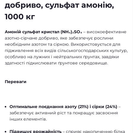
добриво, сульфат амонію,
1000 кг
Амоній сульфат кристал (NH₄)₂SO₄
– високоефективне
азотно-сірчане добриво, яке забезпечує рослини
необхідним азотом та сіркою. Використовується для
підживлення всіх видів сільськогосподарських культур,
особливо на лужних і нейтральних ґрунтах, завдяки
здатності підкислювати ґрунтове середовище.
Переваги
Оптимальне поєднання азоту (21%) і сірки (24%)
–
забезпечує активний ріст та покращує засвоєння
інших елементів.
Підвищує врожайність
– сприяє накопиченню білка