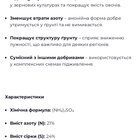
у зернових культурах та покращує якість овочів.
Зменшує втрати азоту
– амонійна форма добре
утримується у ґрунті та не вимивається.
Покращує структуру ґрунту
– сприяє зниженню
лужності, що важливо для деяких регіонів.
Сумісний з іншими добривами
– використовується
у комплексних схемах підживлення.
Характеристики
Хімічна формула:
(NH₄)₂SO₄
Вміст азоту (N):
21%
Вміст сірки (S):
24%