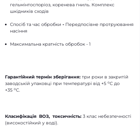
гельмінтоспоріоз, коренева гниль. Комплекс
шкідників сходів
Спосіб та час обробки
-
Передпосівне протруювання
насіння
Максимальна кратність обробок - 1
Гарантійний термін зберігання:
три роки в закритій
о
заводській упаковці при температурі від +5
С до
о
+35
С.
Класифікація ВОЗ, токсичність:
3 клас небезпечності
(високостійкий у воді).