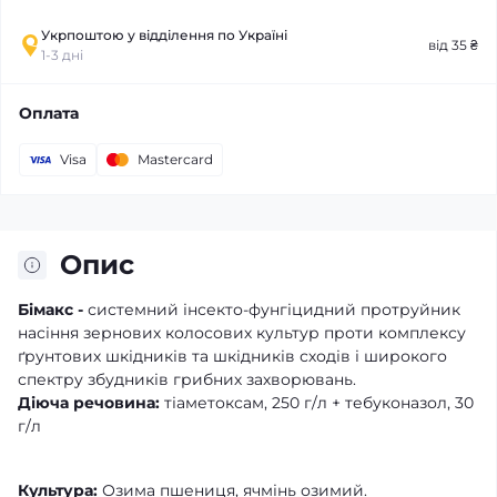
Укрпоштою у відділення по Україні
від 35 ₴
1-3 дні
Оплата
Visa
Mastercard
Опис
Бімакс -
системний інсекто-фунгіцидний протруйник
насіння зернових колосових культур проти комплексу
ґрунтових шкідників та шкідників сходів і широкого
спектру збудників грибних захворювань.
Діюча речовина:
тіаметоксам, 250 г/л + тебуконазол, 30
г/л
Культура:
Озима пшениця, ячмінь озимий.