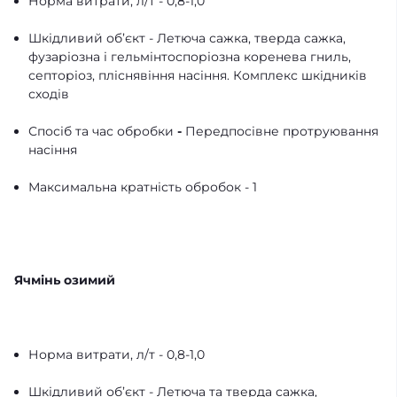
Норма витрати, л/т - 0,8-1,0
Шкідливий об’єкт - Летюча сажка, тверда сажка,
фузаріозна і гельмінтоспоріозна коренева гниль,
септоріоз, пліснявіння насіння. Комплекс шкідників
сходів
Спосіб та час обробки
-
Передпосівне протруювання
насіння
Максимальна кратність обробок - 1
Ячмінь озимий
Норма витрати, л/т - 0,8-1,0
Шкідливий об’єкт - Летюча та тверда сажка,