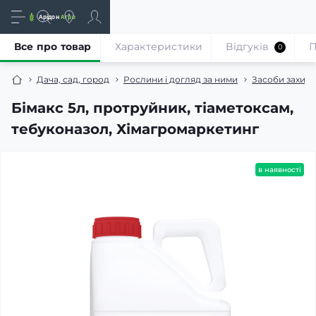
Все про товар
Характеристики
Відгуків
П
0
Дача, сад, город
Рослини і догляд за ними
Засоби захист
Бімакс 5л, протруйник, тіаметоксам,
тебуконазол, Хімагромаркетинг
в наявності