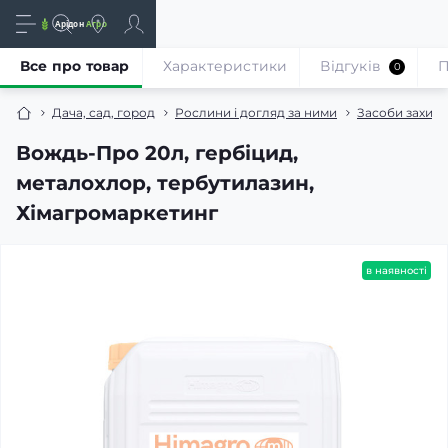
Все про товар
Характеристики
Відгуків
П
0
Дача, сад, город
Рослини і догляд за ними
Засоби захист
Вождь-Про 20л, гербіцид,
металохлор, тербутилазин,
Хімагромаркетинг
в наявності