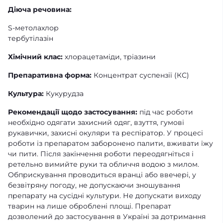
Діюча речовина:
S-метолахлор
тербутілазін
Хімічний клас:
хлорацетаміди, тріазини
Препаративна форма:
Концентрат суспензії (КС)
Культура:
Кукурудза
Рекомендації щодо застосування:
під час роботи
необхідно одягати захисний одяг, взуття, гумові
рукавички, захисні окуляри та респіратор. У процесі
роботи із препаратом заборонено палити, вживати їжу
чи пити. Після закінчення роботи переодягніться і
ретельно вимийте руки та обличчя водою з милом.
Обприскування проводиться вранці або ввечері, у
безвітряну погоду, не допускаючи зношування
препарату на сусідні культури. Не допускати виходу
тварин на лише оброблені площі. Препарат
дозволений до застосування в Україні за дотримання