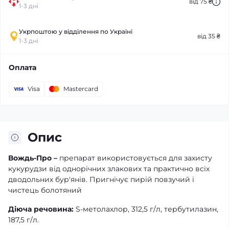
від 75 ₴
1-3 дні
Укрпоштою у відділення по Україні
від 35 ₴
1-3 дні
Оплата
Visa
Mastercard
Опис
Вождь-Про –
препарат використовується для захисту
кукурудзи від однорічних злакових та практично всіх
дводольних бур'янів. Пригнічує пирій повзучий і
чистець болотяний
Діюча речовина:
S-метолахлор, 312,5 г/л, тербутилазин,
187,5 г/л.