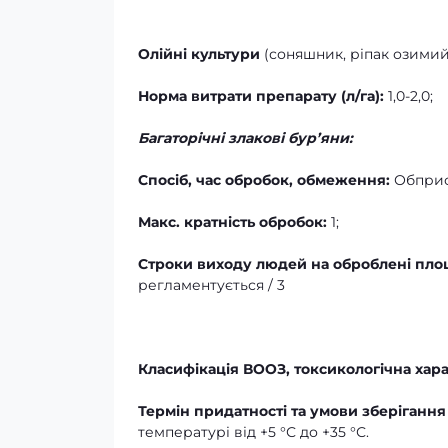
Олійні культури
(соняшник, ріпак озимий
Норма
витрати
препарату (л
/
га):
1,0-2,0;
Багаторічні злакові бур’яни:
Спосіб, час обробок, обмеження:
Обприск
Макс. кратність обробок:
1;
Строки виходу людей на оброблені площі
регламентується / 3
Класифікація ВООЗ, токсикологічна хар
Термін придатності та умови зберіганн
температурі від +5 °С до +35 °С.