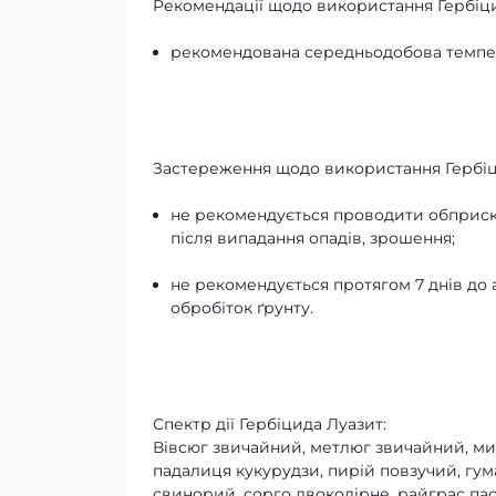
Рекомендації щодо використання Гербіц
рекомендована середньодобова темпера
Застереження щодо використання Гербіц
не рекомендується проводити обприскув
після випадання опадів, зрошення;
не рекомендується протягом 7 днів до
обробіток ґрунту.
Спектр дії Гербіцида Луазит:
Вівсюг звичайний, метлюг звичайний, миш
падалиця кукурудзи, пирій повзучий, гума
свинорий, сорго двоколірне, райграс п