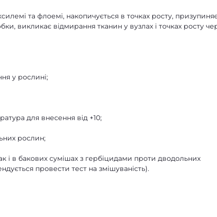
силемі та флоемі, накопичується в точках росту, призупиня
обки, викликає відмирання тканин у вузлах і точках росту че
я у рослині;
тура для внесення від +10;
льних рослин;
ак і в бакових сумішах з гербіцидами проти дводольних
ндується провести тест на змішуваність).