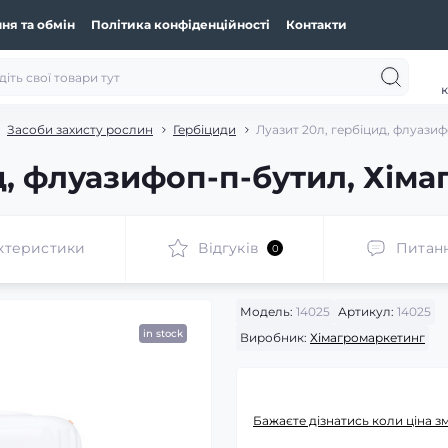
ня та обмін
Політика конфіденційності
Контакти
к
Засоби захисту рослин
Гербіциди
Луазит 20л, гербіцид, флуази
д, флуазифоп-п-бутил, Хім
ктеристики
Відгуків
Питан
0
Модель:
14025
Артикул:
14025
in stock
Виробник:
Хімагромаркетинг
Бажаєте дізнатись коли ціна з