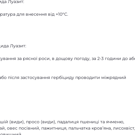
ида Луазит:
тура для внесення від +10°С.
ида Луазит:
ання за рясної роси, в дощову погоду, за 2-3 години до аб
 або після застосування гербіциду проводити міжрядний
ій (види), просо (види), падалиця пшениці та ячменю,
й, овес посівний, пажитниця, пальчатка кров’яна, лисохвіст
асовищний.