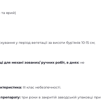
 та ярий)
ування у період вегетації за висоти бур’янів 10-15 см;
 для механі зованих/ ручних робіт, в днях:
не
актеристика:
ІІІ клас небезпечності.
я препарату:
три роки в закритій заводській упаковці при