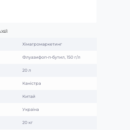
 усі)
Хімагромаркетинг
Флуазифоп-п-бутил, 150 г/л
20 л
Каністра
Китай
Україна
20 кг