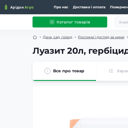
Про нас
Доставка і оплата
Повернен
Каталог товарів
Дача, сад, город
Рослини і догляд за ними
Луазит 20л, гербіци
Все про товар
Хара