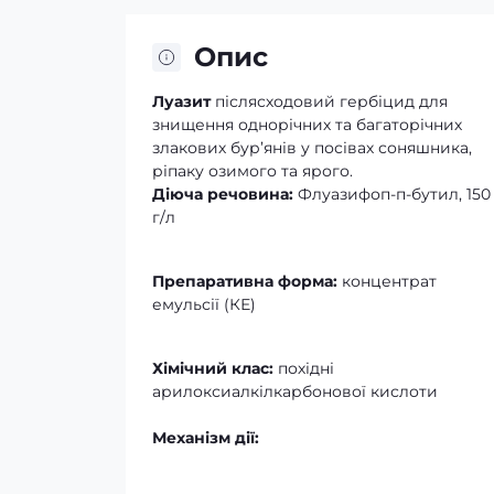
Опис
Луазит
післясходовий гербіцид для
знищення однорічних та багаторічних
злакових бур’янів у посівах соняшника,
ріпаку озимого та ярого.
Діюча речовина:
Флуазифоп-п-бутил, 150
г/л
Препаративна форма:
концентрат
емульсії (КЕ)
Хімічний клас:
похідні
арилоксиалкілкарбонової кислоти
Механізм дії: