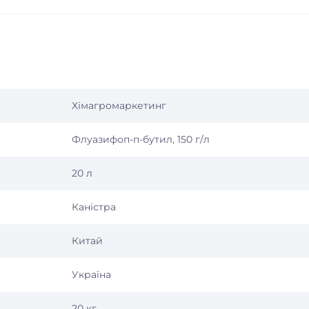
Хімагромаркетинг
Флуазифоп-п-бутил, 150 г/л
20 л
Каністра
Китай
Україна
20 кг