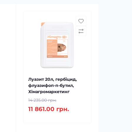
Луазит 20л, гербіцид,
флуазифоп-п-бутил,
Хімагромаркетинг
14 235.00 грн.
11 861.00 грн.