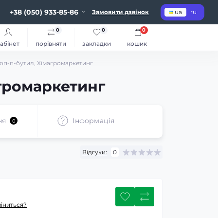
+38 (050) 933-85-86
Замовити дзвінок
ua
ru
0
0
0
абінет
порівняти
закладки
кошик
фоп-п-бутил, Хімагромаркетинг
агромаркетинг
ня
Інформація
0
Відгуки:
0
міниться?