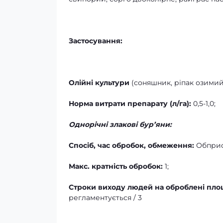
Застосування:
Олійні культури
(соняшник, ріпак озимий
Норма
витрати
препарату (л
/
га):
0,5-1,0;
Однорічні злакові бур’яни:
Спосіб, час обробок, обмеження:
Обприск
Макс. кратність обробок:
1;
Строки виходу людей на оброблені площі
регламентується / 3