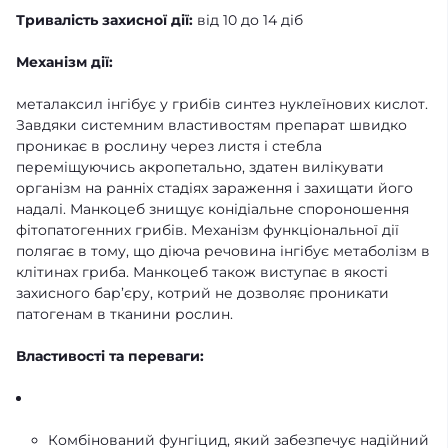
Тривалість захисної дії:
від 10 до 14 діб
Механізм дії:
металаксил інгібує у грибів синтез нуклеїнових кислот.
Завдяки системним властивостям препарат швидко
проникає в рослину через листя і стебла
переміщуючись акропетально, здатен вилікувати
організм на ранніх стадіях зараження і захищати його
надалі. Манкоцеб знищує конідіальне спороношення
фітопатогенних грибів. Механізм функціональної дії
полягає в тому, що діюча речовина інгібує метаболізм в
клітинах гриба. Манкоцеб також виступає в якості
захисного бар’єру, котрий не дозволяє проникати
патогенам в тканини рослин.
Властивості та переваги:
Комбінований фунгіцид, який забезпечує надійний