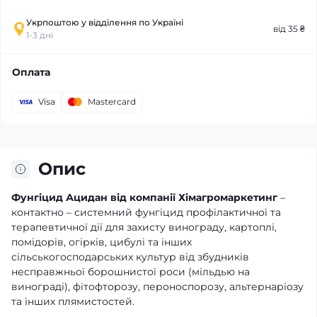
Укрпоштою у відділення по Україні
від 35 ₴
1-3 дні
Оплата
Visa
Mastercard
Опис
Фунгіцид Ацидан від компанії Хімагромаркетинг
–
контактно – системний фунгіцид профілактичної та
терапевтичної дії для захисту винограду, картоплі,
помідорів, огірків, цибулі та інших
сільськогосподарських культур від збудників
несправжньої борошнистої роси (мільдью на
винограді), фітофторозу, пероноспорозу, альтернаріозу
та інших плямистостей.