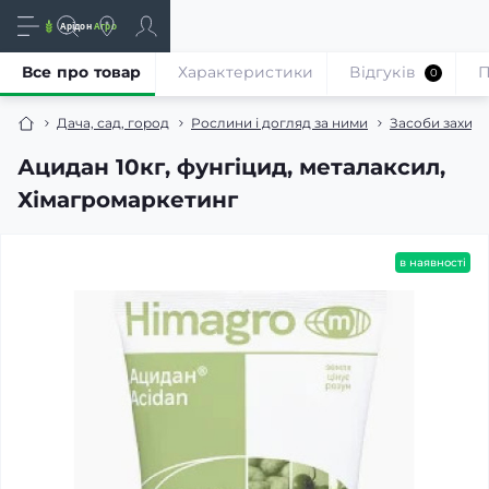
Все про товар
Характеристики
Відгуків
П
0
Дача, сад, город
Рослини і догляд за ними
Засоби захист
Ацидан 10кг, фунгіцид, металаксил,
Хімагромаркетинг
в наявності