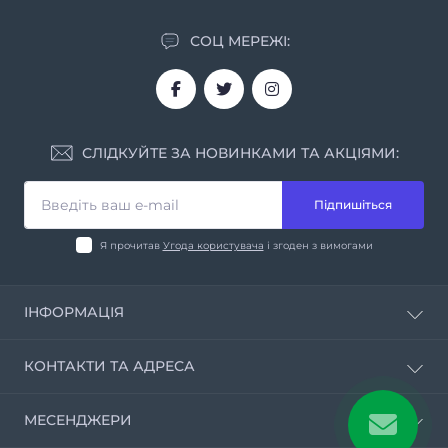
СОЦ МЕРЕЖІ:
СЛІДКУЙТЕ ЗА НОВИНКАМИ ТА АКЦІЯМИ:
Підпишіться
Я прочитав
Угода користувача
і згоден з вимогами
ІНФОРМАЦІЯ
Угода користувача
КОНТАКТИ ТА АДРЕСА
Політика конфіденційності
Умови повернення та обміну товарів
вул. Батумська, буд.11, Дніпро, 49074
МЕСЕНДЖЕРИ
Доставка та оплата
aridonagro@gmail.com