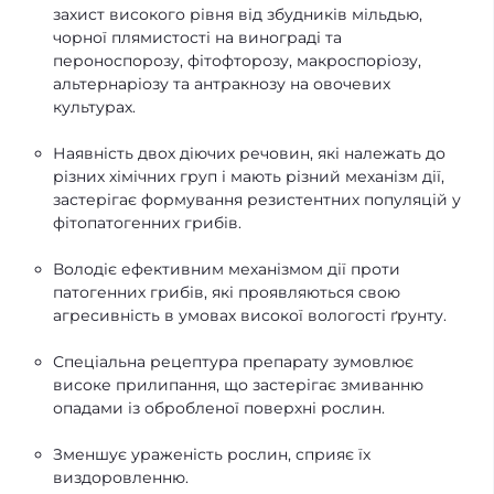
захист високого рівня від збудників мільдью,
чорної плямистості на винограді та
пероноспорозу, фітофторозу, макроспоріозу,
альтернаріозу та антракнозу на овочевих
культурах.
Наявність двох діючих речовин, які належать до
різних хімічних груп і мають різний механізм дії,
застерігає формування резистентних популяцій у
фітопатогенних грибів.
Володіє ефективним механізмом дії проти
патогенних грибів, які проявляються свою
агресивність в умовах високої вологості ґрунту.
Спеціальна рецептура препарату зумовлює
високе прилипання, що застерігає змиванню
опадами із обробленої поверхні рослин.
Зменшує ураженість рослин, сприяє їх
виздоровленню.